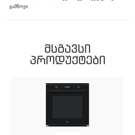
გამწოვი.
ᲛᲡᲒᲐᲕᲡᲘ
ᲞᲠᲝᲓᲣᲥᲢᲔᲑᲘ