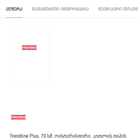
ᲐᲦᲬᲔᲠᲐ
ᲓᲐᲛᲐᲢᲔᲑᲘᲗᲘ ᲘᲜᲤᲝᲠᲛᲐᲪᲘᲐ
ᲢᲔᲥᲜᲘᲙᲣᲠᲘ ᲓᲝᲙᲣᲛ
Trendline Plus, 70 სმ, ოისტერისფერი, კედლის ტიპის