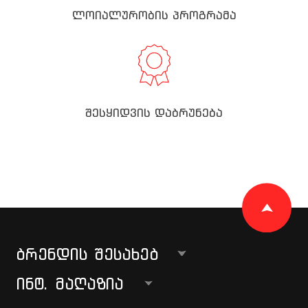
ლოიალურობის პროგრამა
შესყიდვის დაბრუნება
ᲑᲠᲔᲜᲓᲘᲡ ᲨᲔᲡᲐᲮᲔᲑ
ᲘᲜᲢ. ᲛᲐᲦᲐᲖᲘᲐ