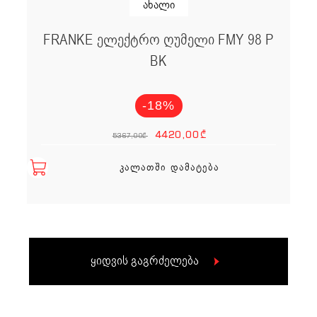
ახალი
FRANKE ელექტრო ღუმელი FMY 98 P
BK
-18%
Original price
Current p
4420,00
₾
5367,00
₾
ᲙᲐᲚᲐᲗᲨᲘ ᲓᲐᲛᲐᲢᲔᲑᲐ
ყიდვის გაგრძელება