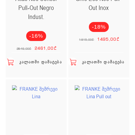
Pull-Out Negro
Out Inox
Indust.
-18%
Original
Cur
-16%
1495,00
₾
1815,00
₾
Original price was: 2
Current price is
2461,00
₾
2946,00
₾
ᲙᲐᲚᲐᲗᲨᲘ ᲓᲐᲛᲐᲢᲔᲑᲐ
ᲙᲐᲚᲐᲗᲨᲘ ᲓᲐᲛᲐᲢᲔᲑᲐ