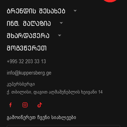
ᲑᲠᲔᲜᲓᲘᲡ ᲨᲔᲡᲐᲮᲔᲑ
ᲘᲜᲢ. ᲛᲐᲦᲐᲖᲘᲐ
ᲛᲮᲐᲠᲓᲐᲭᲔᲠᲐ
ᲛᲝᲒᲕᲬᲔᲠᲔᲗ
+995 32 203 33 13
info@kuppersberg.ge
კუპერსბერგი
ქ. თბილისი, დავით აღმაშენებლის ხეივანი 14
გამოიწერეთ ჩვენი სიახლეები