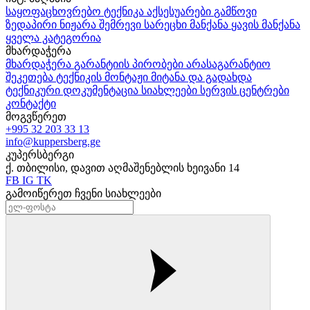
საყოფაცხოვრებო ტექნიკა
აქსესუარები
გამწოვი
ზედაპირი
ნიჟარა
შემრევი
სარეცხი მანქანა
ყავის მანქანა
ყველა კატეგორია
მხარდაჭერა
მხარდაჭერა
გარანტიის პირობები
არასაგარანტიო
შეკეთება
ტექნიკის მონტაჟი
მიტანა და გადახდა
ტექნიკური დოკუმენტაცია
სიახლეები
სერვის ცენტრები
კონტაქტი
მოგვწერეთ
+995 32 203 33 13
info@kuppersberg.ge
კუპერსბერგი
ქ. თბილისი, დავით აღმაშენებლის ხეივანი 14
FB
IG
TK
გამოიწერეთ ჩვენი სიახლეები