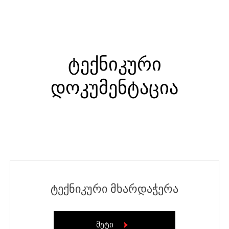
ძიების რეზულტატი:
+995 32 203 33 13
ᲢᲔᲥᲜᲘᲙᲣᲠᲘ
ᲓᲝᲙᲣᲛᲔᲜᲢᲐᲪᲘᲐ
ძიების რეზულტატი
ტექნიკური მხარდაჭერა
მეტი