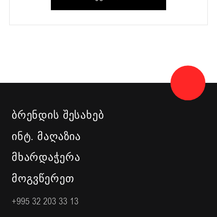
ᲑᲠᲔᲜᲓᲘᲡ ᲨᲔᲡᲐᲮᲔᲑ
ᲘᲜᲢ. ᲛᲐᲦᲐᲖᲘᲐ
ᲛᲮᲐᲠᲓᲐᲭᲔᲠᲐ
ᲛᲝᲒᲕᲬᲔᲠᲔᲗ
+995 32 203 33 13