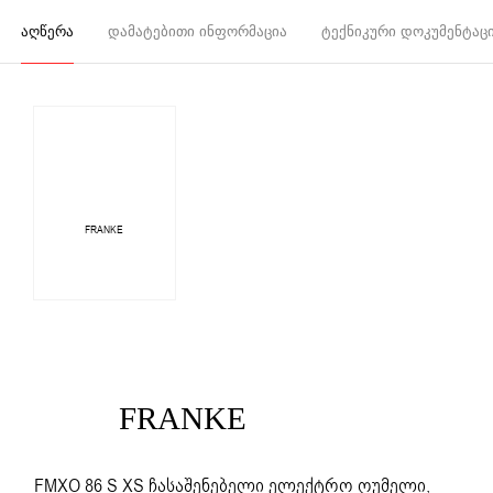
ᲐᲦᲬᲔᲠᲐ
ᲓᲐᲛᲐᲢᲔᲑᲘᲗᲘ ᲘᲜᲤᲝᲠᲛᲐᲪᲘᲐ
ᲢᲔᲥᲜᲘᲙᲣᲠᲘ ᲓᲝᲙᲣᲛᲔᲜᲢᲐᲪ
FRANKE
FRANKE
FMXO 86 S XS ჩასაშენებელი ელექტრო ღუმელი,