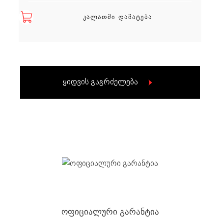
ᲙᲐᲚᲐᲗᲨᲘ ᲓᲐᲛᲐᲢᲔᲑᲐ
ყიდვის გაგრძელება
ოფიციალური გარანტია