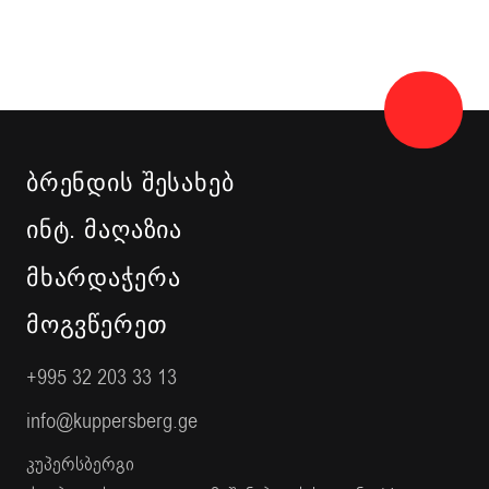
ᲑᲠᲔᲜᲓᲘᲡ ᲨᲔᲡᲐᲮᲔᲑ
ᲘᲜᲢ. ᲛᲐᲦᲐᲖᲘᲐ
ᲛᲮᲐᲠᲓᲐᲭᲔᲠᲐ
ᲛᲝᲒᲕᲬᲔᲠᲔᲗ
+995 32 203 33 13
info@kuppersberg.ge
კუპერსბერგი