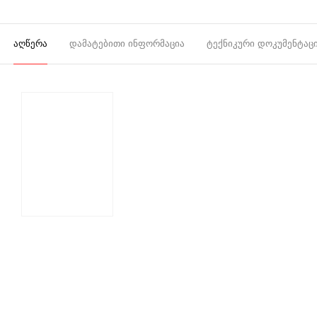
ᲐᲦᲬᲔᲠᲐ
ᲓᲐᲛᲐᲢᲔᲑᲘᲗᲘ ᲘᲜᲤᲝᲠᲛᲐᲪᲘᲐ
ᲢᲔᲥᲜᲘᲙᲣᲠᲘ ᲓᲝᲙᲣᲛᲔᲜᲢᲐᲪ