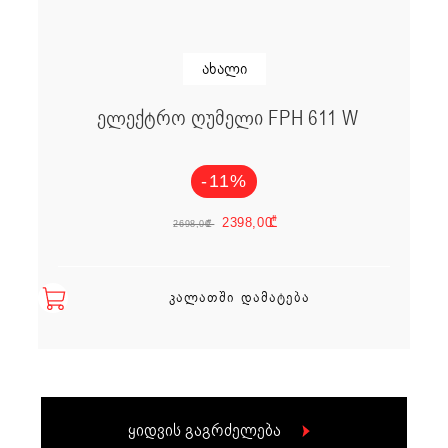
ახალი
ელექტრო ღუმელი FPH 611 W
-11%
Original price w
Current pric
2398,00
₾
2698,00
₾
ᲙᲐᲚᲐᲗᲨᲘ ᲓᲐᲛᲐᲢᲔᲑᲐ
ყიდვის გაგრძელება