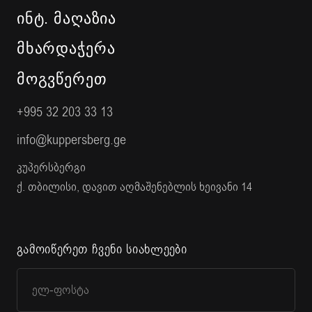
ᲘᲜᲢ. ᲛᲐᲦᲐᲖᲘᲐ
ᲛᲮᲐᲠᲓᲐᲭᲔᲠᲐ
ᲛᲝᲒᲕᲬᲔᲠᲔᲗ
+995 32 203 33 13
info@kuppersberg.ge
კუპერსბერგი
ქ. თბილისი, დავით აღმაშენებლის ხეივანი 14
გამოიწერეთ ჩვენი სიახლეები