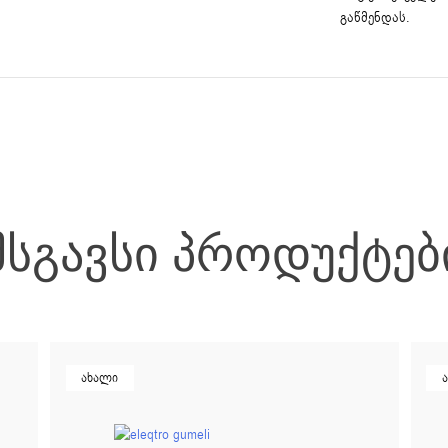
გაწმენდას.
ᲛᲡᲒᲐᲕᲡᲘ ᲞᲠᲝᲓᲣᲥᲢᲔᲑ
ახალი