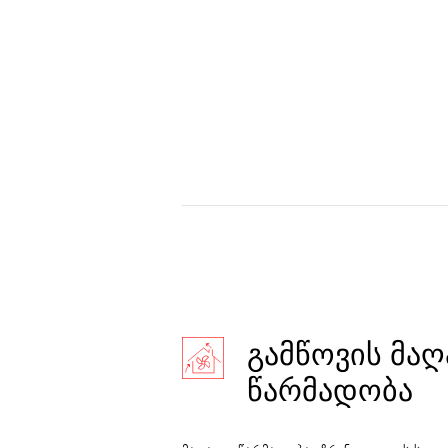
ᲒᲐᲛᲬᲝᲕᲘᲡ ᲛᲐ
ᲬᲐᲠᲛᲐᲓᲝᲑᲐ