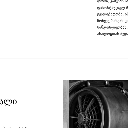
დროს, კაშკაშა ს
დამონტაჟებულ შ
ცვალებადობა, ი
მოხვედრისგან დ
ხანგრძლივობას.
ანალოგთან შედა
ᲦᲐᲚᲘ