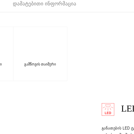
ᲓᲐᲛᲐᲢᲔᲑᲘᲗᲘ ᲘᲜᲤᲝᲠᲛᲐᲪᲘᲐ
ი
გამწოვის თაიმერი
LE
განათების LED 