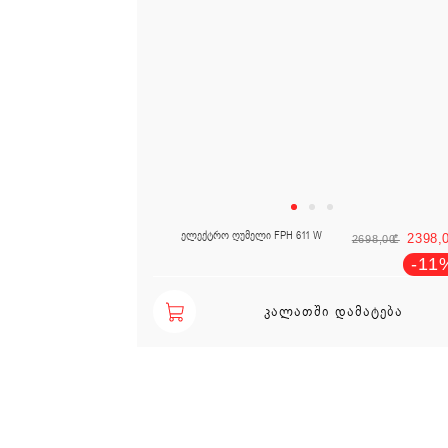
Ori
ელექტრო ღუმელი FPH 611 W
2398,
2698,00
₾
-11
ᲙᲐᲚᲐᲗᲨᲘ ᲓᲐᲛᲐᲢᲔᲑᲐ