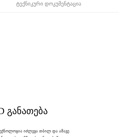
ᲢᲔᲥᲜᲘᲙᲣᲠᲘ ᲓᲝᲙᲣᲛᲔᲜᲢᲐᲪᲘᲐ
D ᲒᲐᲜᲐᲗᲔᲑᲐ
ტექნოლოგია იძლევა თბილ და ამავე