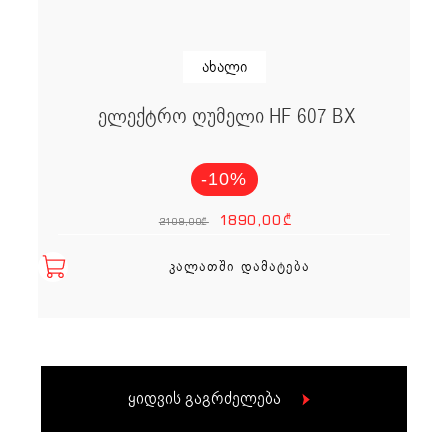
ახალი
ელექტრო ღუმელი HF 607 BX
-10%
Original price
Current p
1890,00
₾
2109,00
₾
ᲙᲐᲚᲐᲗᲨᲘ ᲓᲐᲛᲐᲢᲔᲑᲐ
ყიდვის გაგრძელება