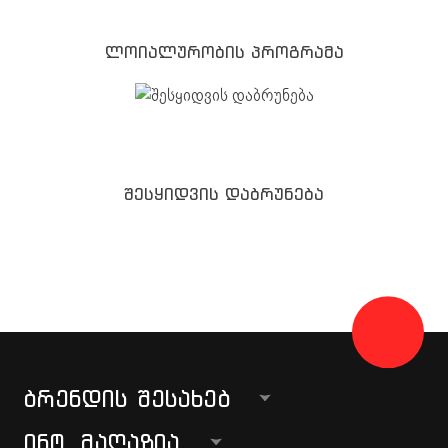
ლოიალურობის პროგრამა
შესყიდვის დაბრუნება
ᲑᲠᲔᲜᲓᲘᲡ ᲨᲔᲡᲐᲮᲔᲑ
ᲘᲜᲢ. ᲛᲐᲦᲐᲖᲘᲐ