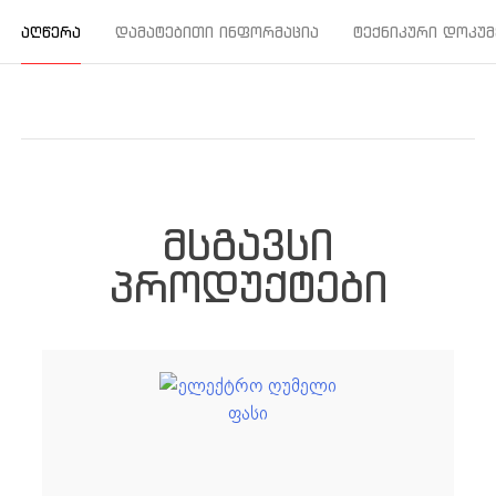
ᲐᲦᲬᲔᲠᲐ
ᲓᲐᲛᲐᲢᲔᲑᲘᲗᲘ ᲘᲜᲤᲝᲠᲛᲐᲪᲘᲐ
ᲢᲔᲥᲜᲘᲙᲣᲠᲘ ᲓᲝᲙᲣᲛ
ᲛᲡᲒᲐᲕᲡᲘ
ᲞᲠᲝᲓᲣᲥᲢᲔᲑᲘ