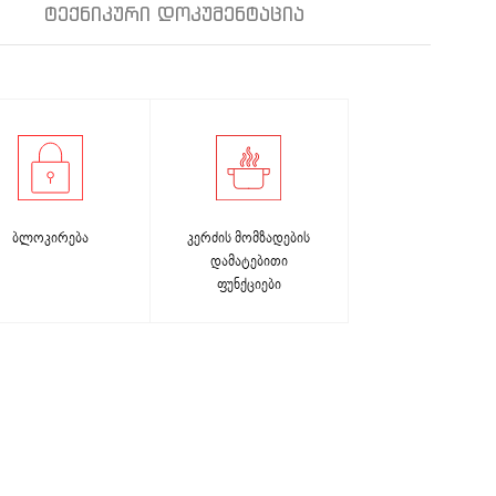
ᲢᲔᲥᲜᲘᲙᲣᲠᲘ ᲓᲝᲙᲣᲛᲔᲜᲢᲐᲪᲘᲐ
ბლოკირება
კერძის მომზადების
დამატებითი
ფუნქციები