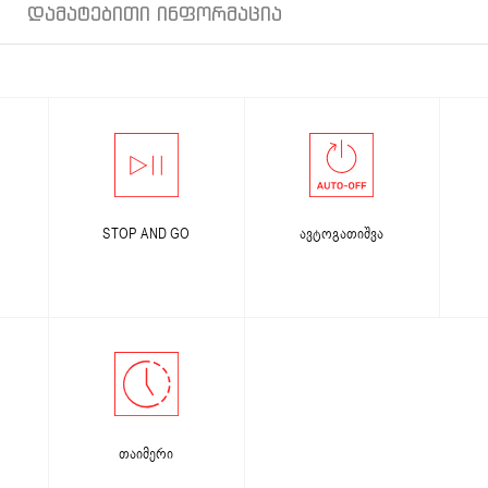
ᲓᲐᲛᲐᲢᲔᲑᲘᲗᲘ ᲘᲜᲤᲝᲠᲛᲐᲪᲘᲐ
STOP AND GO
ავტოგათიშვა
თაიმერი