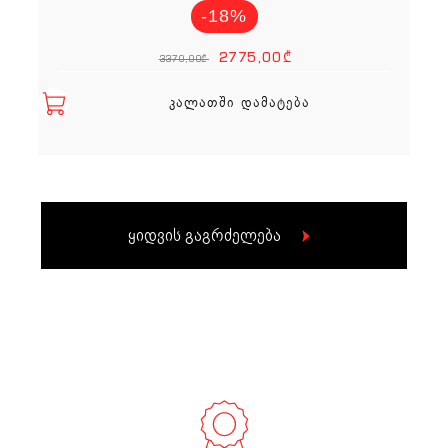
-18%
Original price
Current p
2775,00
₾
3370,00
₾
ᲙᲐᲚᲐᲗᲨᲘ ᲓᲐᲛᲐᲢᲔᲑᲐ
ყიდვის გაგრძელება