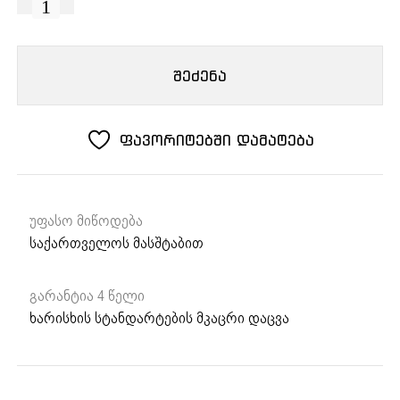
რაოდენობა:
FRANKE
ჩასაშენებელი
შეძენა
გამწოვი
FBFE
WH
ფავორიტებში დამატება
MATT
A52
უფასო მიწოდება
საქართველოს მასშტაბით
გარანტია 4 წელი
ხარისხის სტანდარტების მკაცრი დაცვა