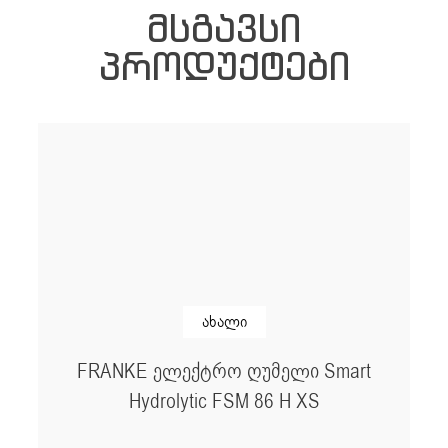
ᲛᲡᲒᲐᲕᲡᲘ
ᲞᲠᲝᲓᲣᲥᲢᲔᲑᲘ
ახალი
FRANKE ელექტრო ღუმელი Smart
Hydrolytic FSM 86 H XS