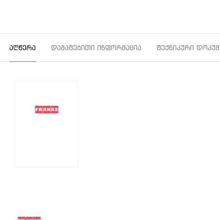
ᲐᲦᲬᲔᲠᲐ
ᲓᲐᲛᲐᲢᲔᲑᲘᲗᲘ ᲘᲜᲤᲝᲠᲛᲐᲪᲘᲐ
ᲢᲔᲥᲜᲘᲙᲣᲠᲘ ᲓᲝᲙᲣᲛ