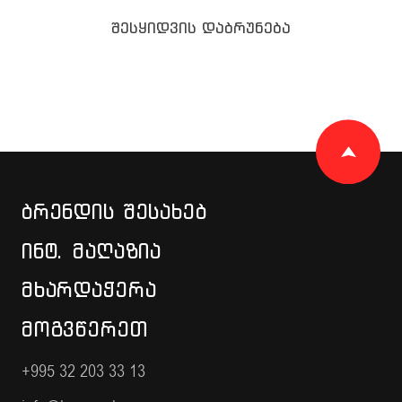
შესყიდვის დაბრუნება
ᲑᲠᲔᲜᲓᲘᲡ ᲨᲔᲡᲐᲮᲔᲑ
ᲘᲜᲢ. ᲛᲐᲦᲐᲖᲘᲐ
ᲛᲮᲐᲠᲓᲐᲭᲔᲠᲐ
ᲛᲝᲒᲕᲬᲔᲠᲔᲗ
+995 32 203 33 13