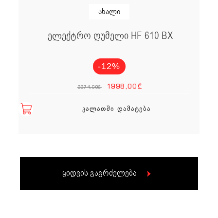
ახალი
ელექტრო ღუმელი HF 610 BX
-12%
Original price
Current p
1998,00
₾
2274,00
₾
ᲙᲐᲚᲐᲗᲨᲘ ᲓᲐᲛᲐᲢᲔᲑᲐ
ყიდვის გაგრძელება