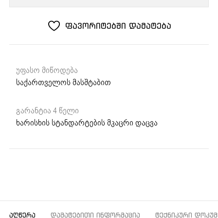
Bronze
ფავორიტებში დამატება
უფასო მიწოდება
საქართველოს მასშტაბით
გარანტია 4 წელი
ხარისხის სტანდარტების მკაცრი დაცვა
ᲐᲦᲬᲔᲠᲐ
ᲓᲐᲛᲐᲢᲔᲑᲘᲗᲘ ᲘᲜᲤᲝᲠᲛᲐᲪᲘᲐ
ᲢᲔᲥᲜᲘᲙᲣᲠᲘ ᲓᲝᲙᲣᲛ