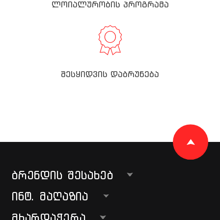
ლოიალურობის პროგრამა
შესყიდვის დაბრუნება
ᲑᲠᲔᲜᲓᲘᲡ ᲨᲔᲡᲐᲮᲔᲑ
ᲘᲜᲢ. ᲛᲐᲦᲐᲖᲘᲐ
ᲛᲮᲐᲠᲓᲐᲭᲔᲠᲐ