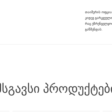
თაიმერის ოფცია 
კიდევ გარკვეული
რაც უზრუნველყო
გაწმენდას.
ᲛᲡᲒᲐᲕᲡᲘ ᲞᲠᲝᲓᲣᲥᲢᲔᲑ