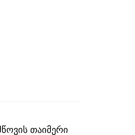
ᲛᲬᲝᲕᲘᲡ ᲗᲐᲘᲛᲔᲠᲘ