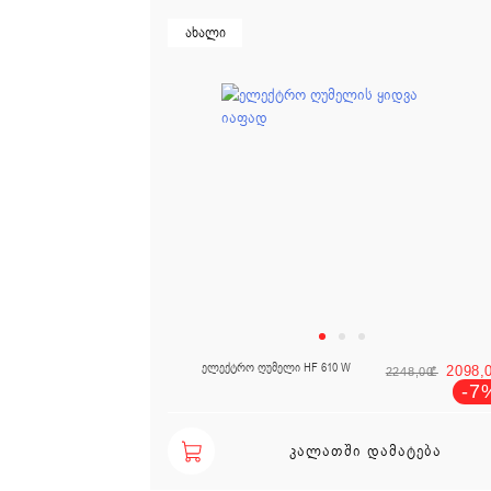
ახალი
Ori
ელექტრო ღუმელი HF 610 W
2098,
2248,00
₾
-7
ᲙᲐᲚᲐᲗᲨᲘ ᲓᲐᲛᲐᲢᲔᲑᲐ