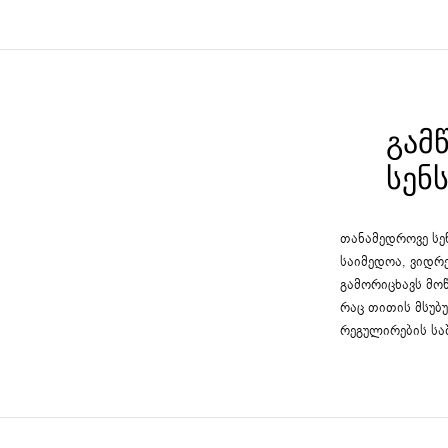
ᲒᲐᲛ
ᲡᲔᲜ
თანამედროვე ს
საიმედოა, ვიდრ
გამორიცხავს მო
რაც თითის მსუბ
რეგულირების სა