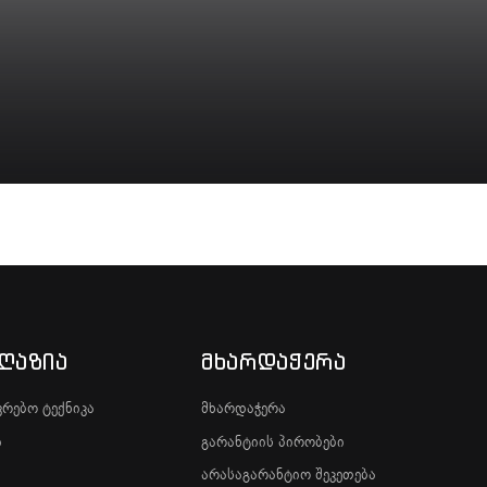
ი
ᲐᲦᲐᲖᲘᲐ
ᲛᲮᲐᲠᲓᲐᲭᲔᲠᲐ
რებო ტექნიკა
მხარდაჭერა
ი
გარანტიის პირობები
არასაგარანტიო შეკეთება