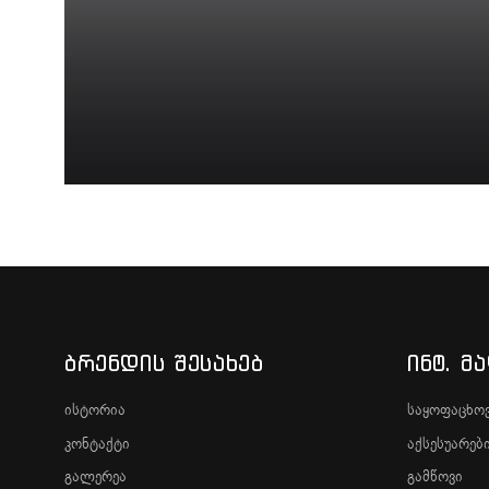
ძიების რეზულტატ
ᲑᲠᲔᲜᲓᲘᲡ ᲨᲔᲡᲐᲮᲔᲑ
ᲘᲜᲢ. Მ
ისტორია
საყოფაცხოვ
კონტაქტი
აქსესუარებ
გალერეა
გამწოვი