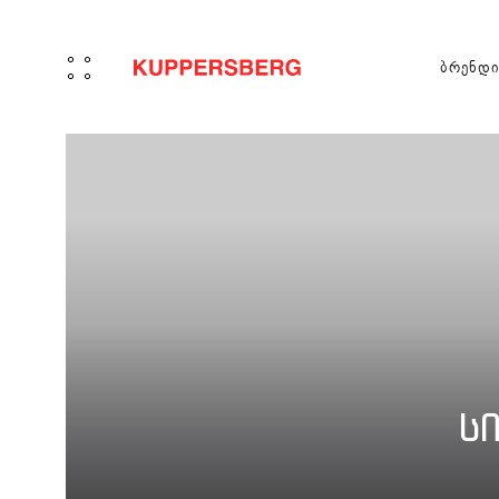
ბრენდი
+995 32 203 33 13
ძიების რეზულტატი:
ᲩᲐᲡᲐᲨᲔᲜᲔᲑᲔᲚᲘ ᲖᲔᲓᲐᲞᲘᲠᲘ
ᲩᲐᲡᲐᲨᲔᲜᲔᲑᲔᲚᲘ ᲦᲣᲛᲔᲚᲘ
ᲡᲐᲛᲖᲐᲠ
გაზის ზედაპირები
ელექტრო ღუმელი
დახრილ
დომინო გაზის
თაღოვან
დომინო ელექტრო
კუნძული
დომინო ინდუქციური
ჩასაშენ
ელექტრო ქურის ზედაპირი
ინდუქციური ზედაპირი
კომბინირებული
Ს