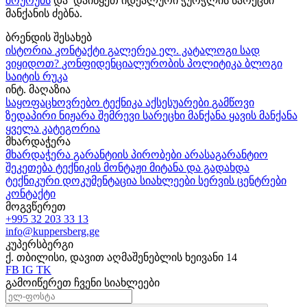
შოურუმს
და დაიწყეთ იდეალური ჭურჭლის სარეცხი
მანქანის ძებნა.
ბრენდის შესახებ
ისტორია
კონტაქტი
გალერეა
ელ. კატალოგი
სად
ვიყიდოთ?
კონფიდენციალურობის პოლიტიკა
ბლოგი
საიტის რუკა
ინტ. მაღაზია
საყოფაცხოვრებო ტექნიკა
აქსესუარები
გამწოვი
ზედაპირი
ნიჟარა
შემრევი
სარეცხი მანქანა
ყავის მანქანა
ყველა კატეგორია
მხარდაჭერა
მხარდაჭერა
გარანტიის პირობები
არასაგარანტიო
შეკეთება
ტექნიკის მონტაჟი
მიტანა და გადახდა
ტექნიკური დოკუმენტაცია
სიახლეები
სერვის ცენტრები
კონტაქტი
მოგვწერეთ
+995 32 203 33 13
info@kuppersberg.ge
კუპერსბერგი
ქ. თბილისი, დავით აღმაშენებლის ხეივანი 14
FB
IG
TK
გამოიწერეთ ჩვენი სიახლეები