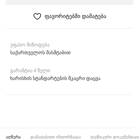
663
B
ფავორიტებში დამატება
უფასო მიწოდება
საქართველოს მასშტაბით
გარანტია 4 წელი
ხარისხის სტანდარტების მკაცრი დაცვა
ᲐᲦᲬᲔᲠᲐ
ᲓᲐᲛᲐᲢᲔᲑᲘᲗᲘ ᲘᲜᲤᲝᲠᲛᲐᲪᲘᲐ
ᲢᲔᲥᲜᲘᲙᲣᲠᲘ ᲓᲝᲙᲣᲛᲔᲜᲢᲐᲪ