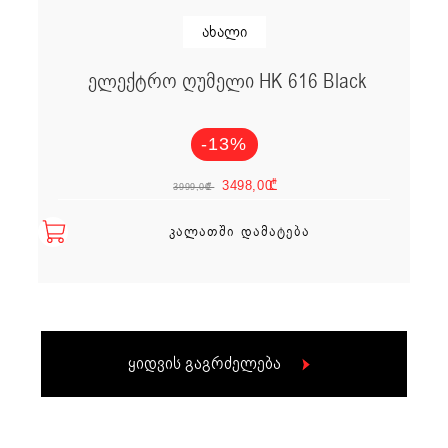
ახალი
ელექტრო ღუმელი HK 616 Black
-13%
Original price w
Current pric
3498,00
₾
3999,00
₾
ᲙᲐᲚᲐᲗᲨᲘ ᲓᲐᲛᲐᲢᲔᲑᲐ
ყიდვის გაგრძელება