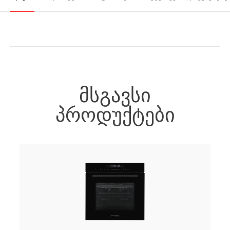
ᲛᲡᲒᲐᲕᲡᲘ
ᲞᲠᲝᲓᲣᲥᲢᲔᲑᲘ