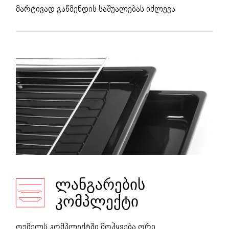
მარტივად გაწმენდის საშუალებას იძლევა
ᲚᲐᲜᲒᲐᲠᲔᲑᲘᲡ
ᲙᲝᲛᲞᲚᲔᲥᲢᲘ
ღუმელს კომპლექტში მოჰყვება ორი,