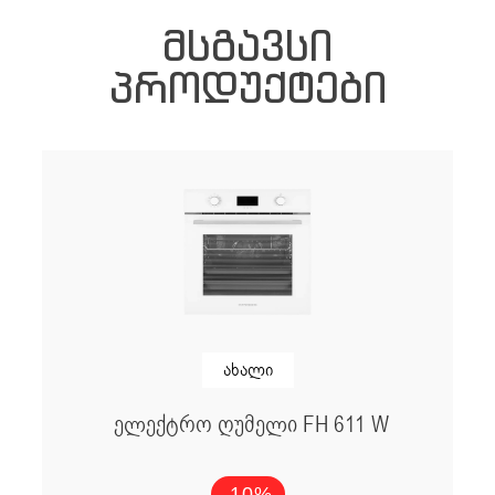
ᲛᲡᲒᲐᲕᲡᲘ
ᲞᲠᲝᲓᲣᲥᲢᲔᲑᲘ
ახალი
ელექტრო ღუმელი FH 611 W
-10%