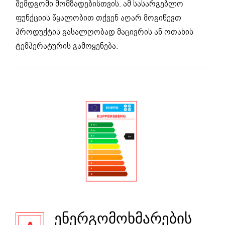
შემდგომი მომზადებისთვის. ამ სასარგებლო
ფუნქციის წყალობით თქვენ აღარ მოგიწევთ
პროდუქტის გასალღობად მაცივრის ან ოთახის
ტემპერატურის გამოყენება.
ᲔᲜᲔᲠᲒᲝᲛᲝᲮᲛᲐᲠᲔᲑᲘᲡ