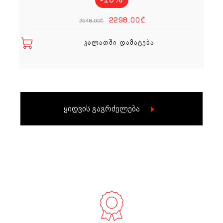
Original price
Current p
2298,00
₾
2549,00
₾
ᲙᲐᲚᲐᲗᲨᲘ ᲓᲐᲛᲐᲢᲔᲑᲐ
ყიდვის გაგრძელება