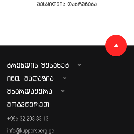
შესყიდვის დაბრუნება
ᲑᲠᲔᲜᲓᲘᲡ ᲨᲔᲡᲐᲮᲔᲑ
ᲘᲜᲢ. ᲛᲐᲦᲐᲖᲘᲐ
ᲛᲮᲐᲠᲓᲐᲭᲔᲠᲐ
ᲛᲝᲒᲕᲬᲔᲠᲔᲗ
+995 32 203 33 13
info@kuppersberg.ge