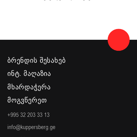
ᲑᲠᲔᲜᲓᲘᲡ ᲨᲔᲡᲐᲮᲔᲑ
ᲘᲜᲢ. ᲛᲐᲦᲐᲖᲘᲐ
ᲛᲮᲐᲠᲓᲐᲭᲔᲠᲐ
ᲛᲝᲒᲕᲬᲔᲠᲔᲗ
+995 32 203 33 13
info@kuppersberg.ge