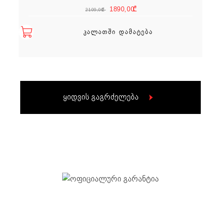
Original price w
Current pric
1890,00
₾
2109,00
₾
ᲙᲐᲚᲐᲗᲨᲘ ᲓᲐᲛᲐᲢᲔᲑᲐ
ყიდვის გაგრძელება