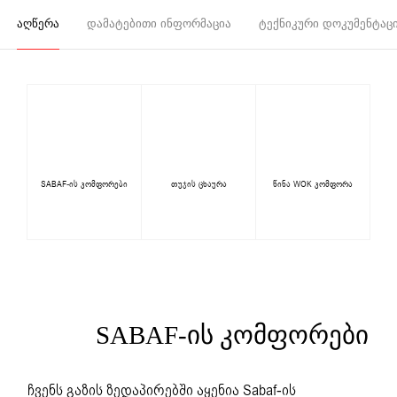
ᲐᲦᲬᲔᲠᲐ
ᲓᲐᲛᲐᲢᲔᲑᲘᲗᲘ ᲘᲜᲤᲝᲠᲛᲐᲪᲘᲐ
ᲢᲔᲥᲜᲘᲙᲣᲠᲘ ᲓᲝᲙᲣᲛᲔᲜᲢᲐᲪ
SABAF-ის კომფორები
თუჯის ცხაურა
წინა WOK კომფორა
SABAF-ᲘᲡ ᲙᲝᲛᲤᲝᲠᲔᲑᲘ
ჩვენს გაზის ზედაპირებში აყენია Sabaf-ის