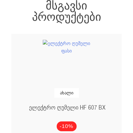
ᲛᲡᲒᲐᲕᲡᲘ
ᲞᲠᲝᲓᲣᲥᲢᲔᲑᲘ
ახალი
ელექტრო ღუმელი HF 607 BX
-10%