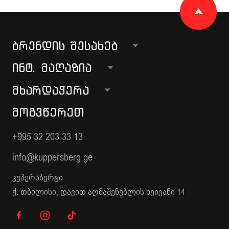
ᲑᲠᲔᲜᲓᲘᲡ ᲨᲔᲡᲐᲮᲔᲑ
ᲘᲜᲢ. ᲛᲐᲦᲐᲖᲘᲐ
ᲛᲮᲐᲠᲓᲐᲭᲔᲠᲐ
ᲛᲝᲒᲕᲬᲔᲠᲔᲗ
+995 32 203 33 13
info@kuppersberg.ge
კუპერსბერგი
ქ. თბილისი, დავით აღმაშენებლის ხეივანი 14