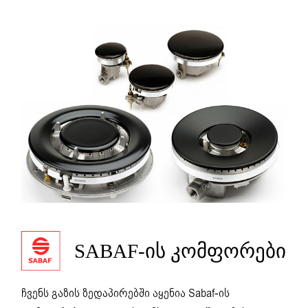
SABAF-ᲘᲡ ᲙᲝᲛᲤᲝᲠᲔᲑᲘ
ჩვენს გაზის ზედაპირებში აყენია Sabaf-ის