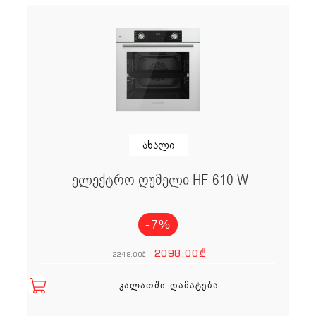
ახალი
ელექტრო ღუმელი HF 610 W
-7%
Original price
Current p
2098,00
₾
2248,00
₾
ᲙᲐᲚᲐᲗᲨᲘ ᲓᲐᲛᲐᲢᲔᲑᲐ