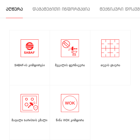
ᲐᲦᲬᲔᲠᲐ
ᲓᲐᲛᲐᲢᲔᲑᲘᲗᲘ ᲘᲜᲤᲝᲠᲛᲐᲪᲘᲐ
ᲢᲔᲥᲜᲘᲙᲣᲠᲘ ᲓᲝᲙᲣᲛ
SABAF-ის კომფორები
მეტალის ფურნიტურა
თუჯის ცხაურა
მაღალი ხარისხის ემალი
წინა WOK კომფორა