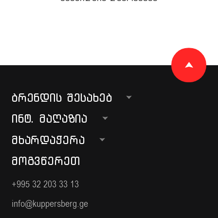
ᲑᲠᲔᲜᲓᲘᲡ ᲨᲔᲡᲐᲮᲔᲑ
ᲘᲜᲢ. ᲛᲐᲦᲐᲖᲘᲐ
ᲛᲮᲐᲠᲓᲐᲭᲔᲠᲐ
ᲛᲝᲒᲕᲬᲔᲠᲔᲗ
+995 32 203 33 13
info@kuppersberg.ge