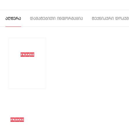
ᲐᲦᲬᲔᲠᲐ
ᲓᲐᲛᲐᲢᲔᲑᲘᲗᲘ ᲘᲜᲤᲝᲠᲛᲐᲪᲘᲐ
ᲢᲔᲥᲜᲘᲙᲣᲠᲘ ᲓᲝᲙᲣᲛ