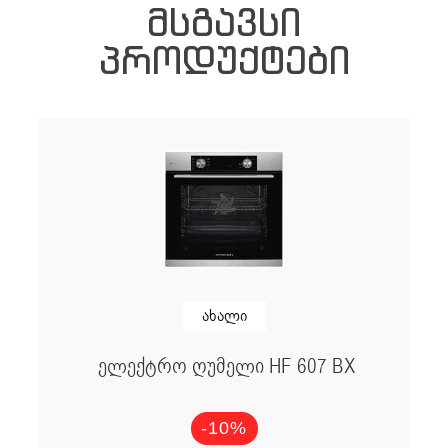
ᲛᲡᲒᲐᲕᲡᲘ
ᲞᲠᲝᲓᲣᲥᲢᲔᲑᲘ
ახალი
ელექტრო ღუმელი HF 607 BX
-10%