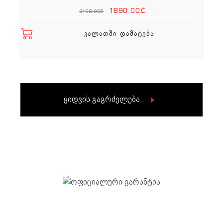
Original price
Current p
1890,00
₾
2109,00
₾
ᲙᲐᲚᲐᲗᲨᲘ ᲓᲐᲛᲐᲢᲔᲑᲐ
ყიდვის გაგრძელება