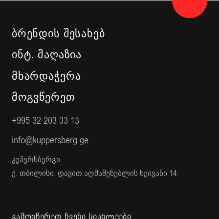
ᲑᲠᲔᲜᲓᲘᲡ ᲨᲔᲡᲐᲮᲔᲑ
ᲘᲜᲢ. ᲛᲐᲦᲐᲖᲘᲐ
ᲛᲮᲐᲠᲓᲐᲭᲔᲠᲐ
ᲛᲝᲒᲕᲬᲔᲠᲔᲗ
+995 32 203 33 13
info@kuppersberg.ge
კუპერსბერგი
ქ. თბილისი, დავით აღმაშენებლის ხეივანი 14
გამოიწერეთ ჩვენი სიახლეები