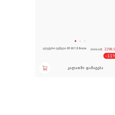
Ori
ელექტრო ღუმელი SR 6911 B Bronze
2298,
2589,00
₾
-11
ᲙᲐᲚᲐᲗᲨᲘ ᲓᲐᲛᲐᲢᲔᲑᲐ