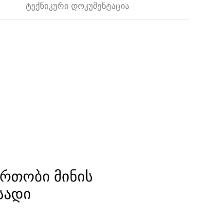
ᲢᲔᲥᲜᲘᲙᲣᲠᲘ ᲓᲝᲙᲣᲛᲔᲜᲢᲐᲪᲘᲐ
ᲬᲠᲗᲝᲑᲘ ᲛᲘᲜᲘᲡ
ᲡᲐᲓᲘ