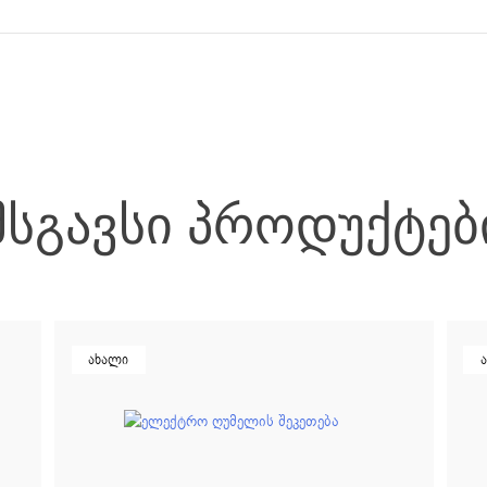
ᲛᲡᲒᲐᲕᲡᲘ ᲞᲠᲝᲓᲣᲥᲢᲔᲑ
ახალი