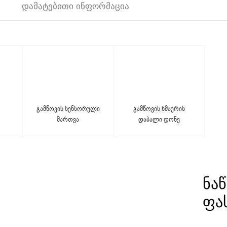
ᲓᲐᲛᲐᲢᲔᲑᲘᲗᲘ ᲘᲜᲤᲝᲠᲛᲐᲪᲘᲐ
გამწოვის სენსორული
გამწოვის ხმაურის
მართვა
დაბალი დონე
ᲜᲐ
ᲤᲐ