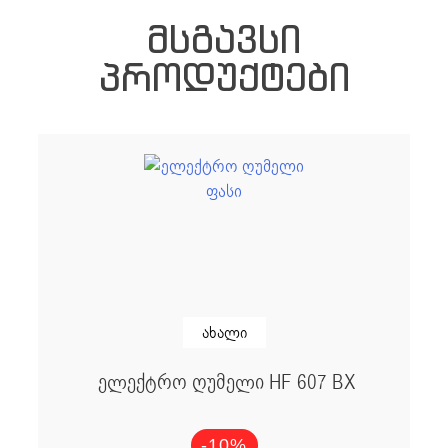
ᲛᲡᲒᲐᲕᲡᲘ
ᲞᲠᲝᲓᲣᲥᲢᲔᲑᲘ
ახალი
ელექტრო ღუმელი HF 607 BX
-10%