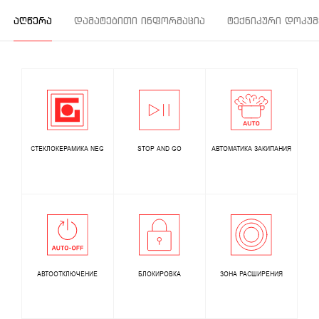
ᲐᲦᲬᲔᲠᲐ
ᲓᲐᲛᲐᲢᲔᲑᲘᲗᲘ ᲘᲜᲤᲝᲠᲛᲐᲪᲘᲐ
ᲢᲔᲥᲜᲘᲙᲣᲠᲘ ᲓᲝᲙᲣᲛ
СТЕКЛОКЕРАМИКА NEG
STOP AND GO
АВТОМАТИКА ЗАКИПАНИЯ
АВТООТКЛЮЧЕНИЕ
БЛОКИРОВКА
ЗОНА РАСШИРЕНИЯ