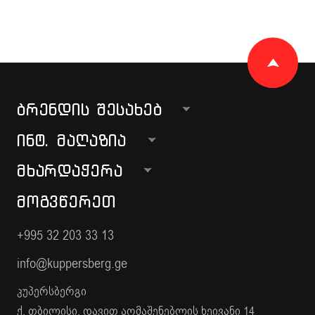
ᲑᲠᲔᲜᲓᲘᲡ ᲨᲔᲡᲐᲮᲔᲑ
ᲘᲜᲢ. ᲛᲐᲦᲐᲖᲘᲐ
ᲛᲮᲐᲠᲓᲐᲭᲔᲠᲐ
ᲛᲝᲒᲕᲬᲔᲠᲔᲗ
+995 32 203 33 13
info@kuppersberg.ge
კუპერსბერგი
ქ. თბილისი, დავით აღმაშენებლის ხეივანი 14