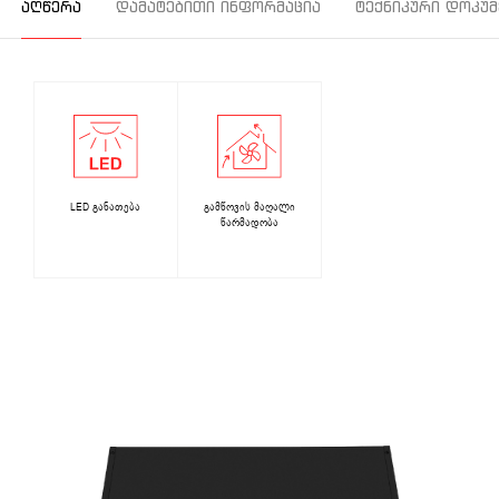
ᲐᲦᲬᲔᲠᲐ
ᲓᲐᲛᲐᲢᲔᲑᲘᲗᲘ ᲘᲜᲤᲝᲠᲛᲐᲪᲘᲐ
ᲢᲔᲥᲜᲘᲙᲣᲠᲘ ᲓᲝᲙᲣᲛ
LED განათება
გამწოვის მაღალი
წარმადობა