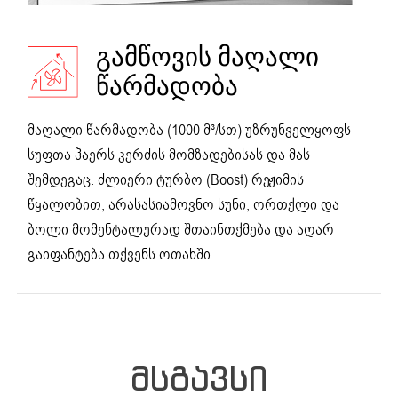
ᲒᲐᲛᲬᲝᲕᲘᲡ ᲛᲐᲦᲐᲚᲘ
ᲬᲐᲠᲛᲐᲓᲝᲑᲐ
მაღალი წარმადობა (1000 მ³/სთ) უზრუნველყოფს
სუფთა ჰაერს კერძის მომზადებისას და მას
შემდეგაც. ძლიერი ტურბო (Boost) რეჟიმის
წყალობით, არასასიამოვნო სუნი, ორთქლი და
ბოლი მომენტალურად შთაინთქმება და აღარ
გაიფანტება თქვენს ოთახში.
ᲛᲡᲒᲐᲕᲡᲘ