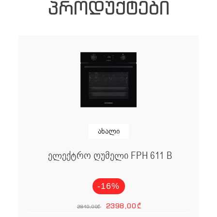
ᲞᲠᲝᲓᲣᲥᲢᲔᲑᲘ
ახალი
ელექტრო ღუმელი FPH 611 B
-16%
Original price
Current p
2398,00
₾
2840,00
₾