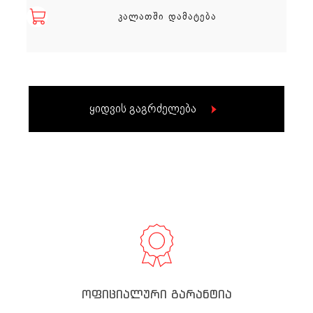
ᲙᲐᲚᲐᲗᲨᲘ ᲓᲐᲛᲐᲢᲔᲑᲐ
ყიდვის გაგრძელება
ოფიციალური გარანტია