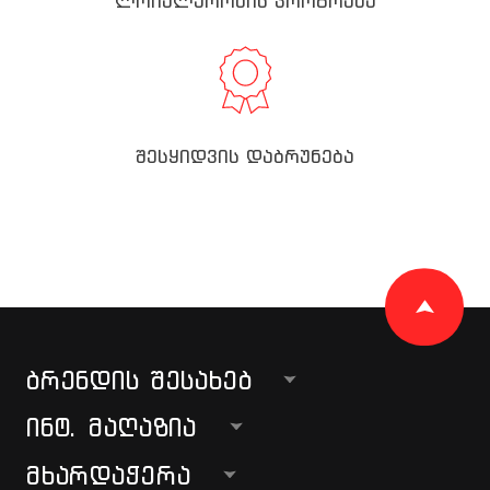
ლოიალურობის პროგრამა
შესყიდვის დაბრუნება
ᲑᲠᲔᲜᲓᲘᲡ ᲨᲔᲡᲐᲮᲔᲑ
ᲘᲜᲢ. ᲛᲐᲦᲐᲖᲘᲐ
ᲛᲮᲐᲠᲓᲐᲭᲔᲠᲐ