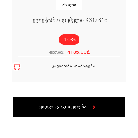
ახალი
ელექტრო ღუმელი KSO 616
-10%
Original price
Current p
4135,00
₾
4607,00
₾
ᲙᲐᲚᲐᲗᲨᲘ ᲓᲐᲛᲐᲢᲔᲑᲐ
ყიდვის გაგრძელება