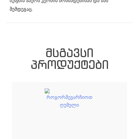
სუფთა ჰაერს კერძის მომზადებისას და მას
შემდეგაც.
ᲛᲡᲒᲐᲕᲡᲘ
ᲞᲠᲝᲓᲣᲥᲢᲔᲑᲘ