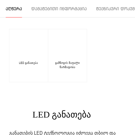
ᲐᲦᲬᲔᲠᲐ
ᲓᲐᲛᲐᲢᲔᲑᲘᲗᲘ ᲘᲜᲤᲝᲠᲛᲐᲪᲘᲐ
ᲢᲔᲥᲜᲘᲙᲣᲠᲘ ᲓᲝᲙᲣᲛ
LED განათება
გამწოვის მაღალი
წარმადობა
LED ᲒᲐᲜᲐᲗᲔᲑᲐ
განათების LED ტექნოლოგია იძლევა თბილ და